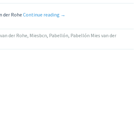
«Presentación
an der Rohe
Continue reading
→
del
programa
 van der Rohe
,
Miesbcn
,
Pabellón
,
Pabellón Mies van der
2026.
Fundació
Mies
van
der
Rohe»