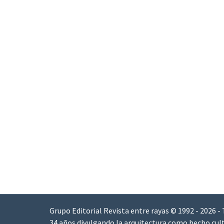
Grupo Editorial Revista entre rayas © 1992 - 2026 -
34 años divulgando la arquitectura como hecho cult