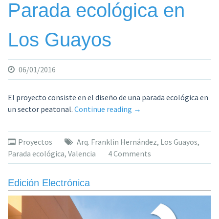
Parada ecológica en
Los Guayos
06/01/2016
El proyecto consiste en el diseño de una parada ecológica en
«Parada
un sector peatonal.
Continue reading
→
ecológica
en
Proyectos
Arq. Franklin Hernández
,
Los Guayos
,
Los
Parada ecológica
,
Valencia
4 Comments
Guayos»
Edición Electrónica