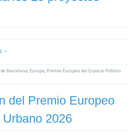
«El
ng
→
Premio
Europeo
 de Barcelona
,
Europa
,
Premio Europeo del Espacio Público
del
Espacio
Público
Urbano
ión del Premio Europeo
2026
anuncia
o Urbano 2026
los
25
proyectos