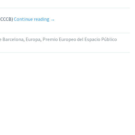
seleccionados»
«Abierta
 (CCCB)
Continue reading
→
la
inscripción
e Barcelona
,
Europa
,
Premio Europeo del Espacio Público
del
Premio
Europeo
del
Espacio
Público
Urbano
2026»