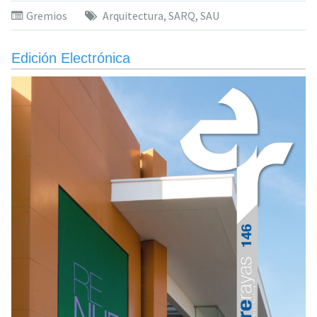
y
Gremios
Arquitectura
,
SARQ
,
SAU
repaso
de
la
Edición Electrónica
primera
Semana
de
la
Arquitectura
del
Uruguay»