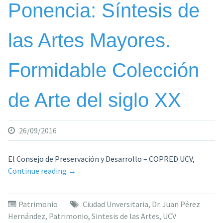
Ponencia: Síntesis de
las Artes Mayores.
Formidable Colección
de Arte del siglo XX
26/09/2016
El Consejo de Preservación y Desarrollo – COPRED UCV,
«Ponencia:
Continue reading
→
Síntesis
de
Patrimonio
Ciudad Unversitaria
,
Dr. Juan Pérez
las
Hernández
,
Patrimonio
,
Sintesis de las Artes
,
UCV
Artes