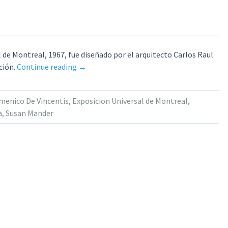
 de Montreal, 1967, fue diseñado por el arquitecto Carlos Raul
«Propuestas
ción.
Continue reading
→
de
iluminación
menico De Vincentis
,
Exposicion Universal de Montreal
,
para
a
,
Susan Mander
el
Pabellón
de
Venezuela
–
Exposicion
Universal
de
Montreal,
1967»