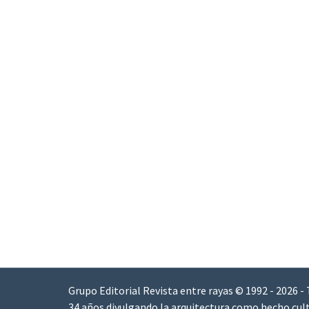
Grupo Editorial Revista entre rayas © 1992 - 2026 -
34 años divulgando la arquitectura como hecho cult