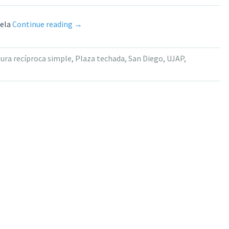
«Estructura
ela
Continue reading
→
recíproca
heptagonal
ura recíproca simple
,
Plaza techada
,
San Diego
,
UJAP
,
sobre
Plaza
Techada»