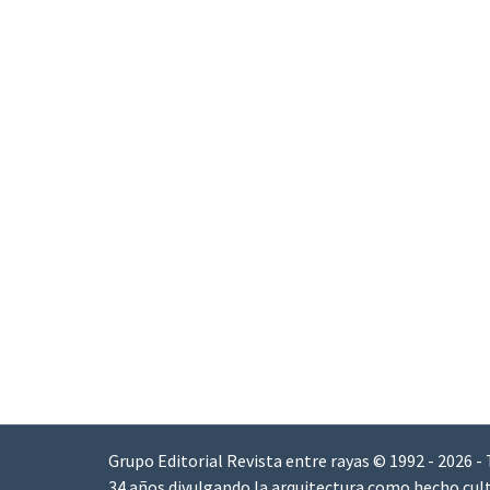
Grupo Editorial Revista entre rayas © 1992 - 2026 -
34 años divulgando la arquitectura como hecho cult