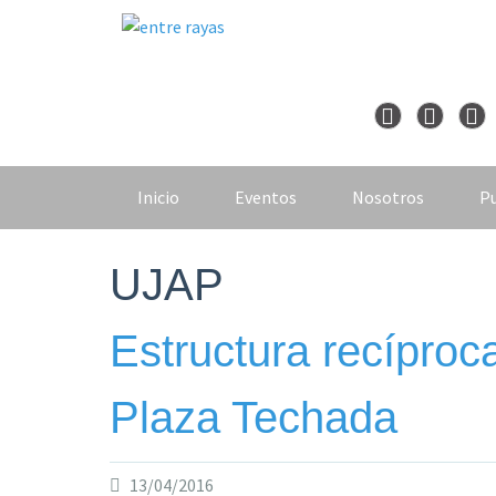
Skip
to
content
Inicio
Eventos
Nosotros
Pu
UJAP
Estructura recíproc
Plaza Techada
13/04/2016