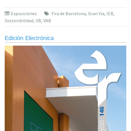
ampliación
del
Exposiciones
Fira de Barcelona
,
Gran Via
,
IEB
,
recinto
Sostenibilidad
,
UB
,
VAB
de
Gran
Via
Edición Electrónica
de
Fira
generará
un
impacto
económico
de
675
millones»