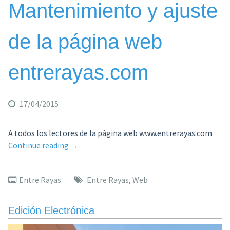
Mantenimiento y ajuste
de la página web
entrerayas.com
17/04/2015
A todos los lectores de la página web www.entrerayas.com
«Mantenimiento
Continue reading
→
y
ajuste
Entre Rayas
Entre Rayas
,
Web
de
la
página
Edición Electrónica
web