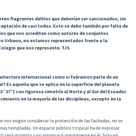
n flagrantes delitos que deberían ser sancionados; sin
eptación de casi todos. Esto se debe también por falta de
rios que nos acreditan como autores de conjuntos
ño Urbano, no estamos representados frente a la
Colegio que nos represente. TJS
quitectura Internacional como si fuéramos parte de un
? Es aquella que se aplica en la superficie del planeta
˚27”) con rigurosa simetría al Norte y al Sur del Ecuador.
cimiento en la mayoría de las disciplinas, excepto en la
 nos exigen considerar la protección de las fachadas, no se
onas templadas. Un espacio público tropical ha de expresar
sol será molesto y no provocará mantenerse en él. Solo en