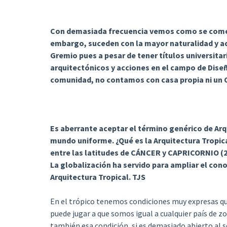
Con demasiada frecuencia vemos como se comete
embargo, suceden con la mayor naturalidad y ac
Gremio pues a pesar de tener títulos universita
arquitectónicos y acciones en el campo de Dise
comunidad, no contamos con casa propia ni un 
Es aberrante aceptar el término genérico de Ar
mundo uniforme. ¿Qué es la Arquitectura Tropical
entre las latitudes de CÁNCER y CAPRICORNIO (23
La globalización ha servido para ampliar el cono
Arquitectura Tropical. TJS
En el trópico tenemos condiciones muy expresas que
puede jugar a que somos igual a cualquier país de z
también esa condición, si es demasiado abierto al 