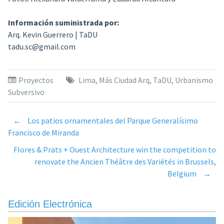
Información suministrada por:
Arq. Kevin Guerrero | TaDU
tadu.sc@gmail.com
Proyectos
Lima
,
Más Ciudad Arq
,
TaDU
,
Urbanismo
Subversivo
←
Los patios ornamentales del Parque Generalísimo
Post
Francisco de Miranda
Flores & Prats + Ouest Architecture win the competition to
navigation
renovate the Ancien Théâtre des Variétés in Brussels,
Belgium
→
Edición Electrónica