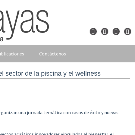
blicaciones
Contáctenos
l sector de la piscina y el wellness
organizan
una jornada temática con casos de éxito y nuevas
yectos acuáticos innovadores vinculados al bienestar, el