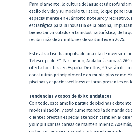
Paralelamente, la cultura del agua está profundame
estilo de vida y su modelo turístico, lo que genera
especialmente en el ámbito hotelero y recreativo. 
estratégica para la industria de la piscina, impuls
bienestar vinculados a la industria turística, de la 
recibir más de 37 millones de visitantes en 2025.
Este atractivo ha impulsado una ola de inversión h
Telescope de EY-Parthenon, Andalucía sumará 260 n
oferta hotelera en España. De ellos, 60 serán de cinc
construirán principalmente en municipios como Marb
piscinas y espacios wellness estarán presentes en l
Tendencias y casos de éxito andaluces
Con todo, este amplio parque de piscinas existen
modernización, y está aumentando la demanda de sol
clientes prestan especial atención también al dise
y simplificar las tareas de mantenimiento. Además, 
un factor cada vez más valorado en el mercado.