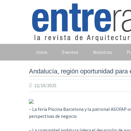
Skip
to
content
Inicio
Eventos
Nosotros
Pu
Andalucía, región oportunidad para e
22/10/2025
– La feria Piscina Barcelona y la patronal ASOFAP 
perspectivas de negocio
– La comunidad andaluza lidera el desarrollo de pro