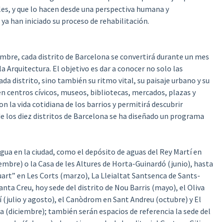
les, y que lo hacen desde una perspectiva humana y
a han iniciado su proceso de rehabilitación.
mbre, cada distrito de Barcelona se convertirá durante un mes
la Arquitectura. El objetivo es dar a conocer no solo las
ada distrito, sino también su ritmo vital, su paisaje urbano y su
 en centros cívicos, museos, bibliotecas, mercados, plazas y
n la vida cotidiana de los barrios y permitirá descubrir
de los diez distritos de Barcelona se ha diseñado un programa
agua en la ciudad, como el depósito de aguas del Rey Martí en
mbre) o la Casa de les Altures de Horta-Guinardó (junio), hasta
uart” en Les Corts (marzo), La Lleialtat Santsenca de Sants-
anta Creu, hoy sede del distrito de Nou Barris (mayo), el Oliva
 (julio y agosto), el Canòdrom en Sant Andreu (octubre) y El
a (diciembre); también serán espacios de referencia la sede del