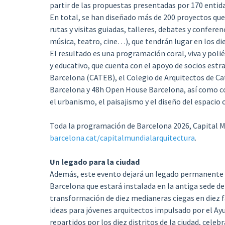
partir de las propuestas presentadas por 170 entidad
En total, se han diseñado más de 200 proyectos que 
rutas y visitas guiadas, talleres, debates y confer
música, teatro, cine…), que tendrán lugar en los diez
El resultado es una programación coral, viva y polié
y educativo, que cuenta con el apoyo de socios estr
Barcelona (CATEB), el Colegio de Arquitectos de C
Barcelona y 48h Open House Barcelona, así como con
el urbanismo, el paisajismo y el diseño del espaci
Toda la programación de Barcelona 2026, Capital Mu
barcelona.cat/capitalmundialarquitectura
.
Un legado para la ciudad
Además, este evento dejará un legado permanente en
Barcelona que estará instalada en la antiga sede de la
transformación de diez medianeras ciegas en diez fa
ideas para jóvenes arquitectos impulsado por el A
repartidos por los diez distritos de la ciudad, cele