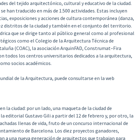
es del tejido arquitectónico, cultural y educativo de la ciudad.
se han traducido en más de 1.500 actividades. Estas incluyen
encias, exposiciones y acciones de cultura contemporánea (danza,
 distritos de la ciudad y también en el conjunto del territorio.
drica que se dirige tanto al público general como al profesional
atégicos como el Colegio de la Arquitectura Técnica de
ataluña (COAC), la asociación ArquinFAD, Construmat–Fira
 todos los centros universitarios dedicados a la arquitectura,
o como socios académicos.
ndial de la Arquitectura, puede consultarse en la web
 la ciudad: por un lado, una maqueta de la ciudad de
 editorial Gustavo Gili a partir del 12 de febrero y, por otro, la
chadas llenas de vida, fruto de un concurso internacional de
yuntamiento de Barcelona. Los diez proyectos ganadores,
bran a una nueva generación de arquitectos que trabajan para