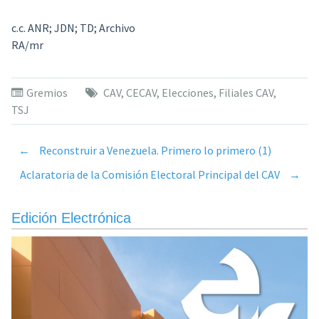
c.c. ANR; JDN; TD; Archivo
RA/mr
Gremios
CAV
,
CECAV
,
Elecciones
,
Filiales CAV
,
TSJ
←
Reconstruir a Venezuela. Primero lo primero (1)
Post
Aclaratoria de la Comisión Electoral Principal del CAV
→
navigation
Edición Electrónica