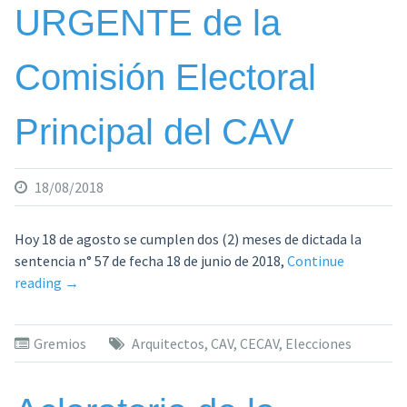
URGENTE de la
Comisión Electoral
Principal del CAV
18/08/2018
Hoy 18 de agosto se cumplen dos (2) meses de dictada la
sentencia n° 57 de fecha 18 de junio de 2018,
Continue
«COMUNICADO
reading
→
URGENTE
de
Gremios
Arquitectos
,
CAV
,
CECAV
,
Elecciones
la
Comisión
Electoral