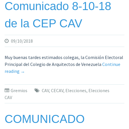
Comunicado 8-10-18
de la CEP CAV
09/10/2018
Muy buenas tardes estimados colegas, la Comisión Electoral
Principal del Colegio de Arquitectos de Venezuela
Continue
«Comunicado
reading
→
8-
10-
Gremios
CAV
,
CECAV
,
Elecciones
,
Elecciones
18
CAV
de
la
CEP
COMUNICADO
CAV»