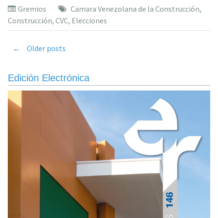
Gremios
Camara Venezolana de la Construcción
,
al
Construcción
,
CVC
,
Elecciones
llamado
a
eleccione
←
Older posts
Posts
presidenc
del
Edición Electrónica
navigation
#22Abril»