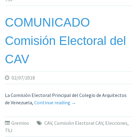
se
refiere?
¿Se
COMUNICADO
hizo
Justicia?»
Comisión Electoral del
CAV
02/07/2018
La Comisión Electoral Principal del Colegio de Arquitectos
«COMUNICADO
de Venezuela,
Continue reading
→
Comisión
Electoral
Gremios
CAV
,
Comisión Electoral CAV
,
Elecciones
,
del
TSJ
CAV»