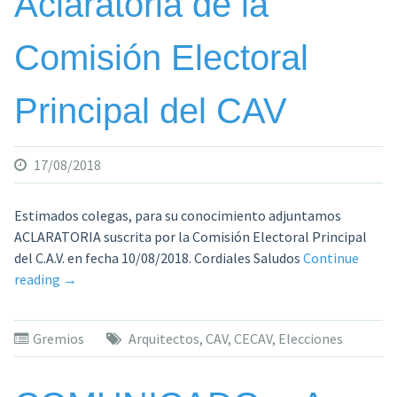
Aclaratoria de la
Principal
del
Comisión Electoral
CAV»
Principal del CAV
17/08/2018
Estimados colegas, para su conocimiento adjuntamos
ACLARATORIA suscrita por la Comisión Electoral Principal
del C.A.V. en fecha 10/08/2018. Cordiales Saludos
Continue
«Aclaratoria
reading
→
de
la
Gremios
Arquitectos
,
CAV
,
CECAV
,
Elecciones
Comisión
Electoral
Principal