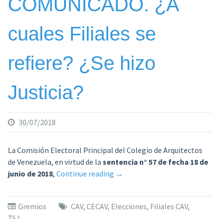
COMUNICADO. ¿A
del
CAV»
cuales Filiales se
refiere? ¿Se hizo
Justicia?
30/07/2018
La Comisión Electoral Principal del Colegio de Arquitectos
de Venezuela, en virtud de la
sentencia n° 57 de fecha 18 de
«COMUNICADO.
junio de 2018
,
Continue reading
→
¿A
cuales
Gremios
CAV
,
CECAV
,
Elecciones
,
Filiales CAV
,
Filiales
TSJ