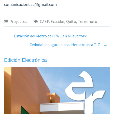
comunicacionbaq@gmail.com
Proyectos
CAEP
,
Ecuador
,
Quito
,
Terremoto
←
Estación del Metro del TWC en Nueva York
Post
Cedodal inaugura nueva Hemeroteca T-Z
→
navigation
Edición Electrónica