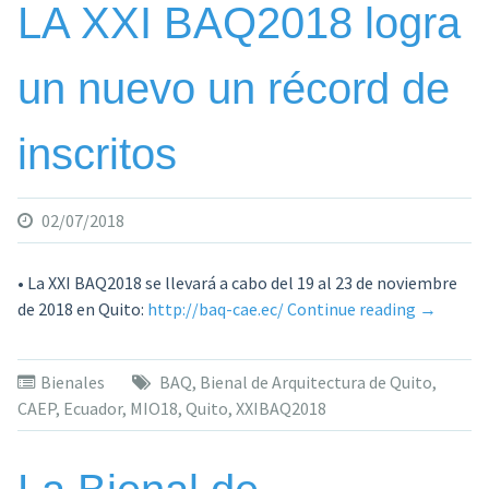
LA XXI BAQ2018 logra
un nuevo un récord de
inscritos
02/07/2018
• La XXI BAQ2018 se llevará a cabo del 19 al 23 de noviembre
«LA
de 2018 en Quito:
http://baq-cae.ec/
Continue reading
→
XXI
BAQ2018
Bienales
BAQ
,
Bienal de Arquitectura de Quito
,
logra
CAEP
,
Ecuador
,
MIO18
,
Quito
,
XXIBAQ2018
un
nuevo
un