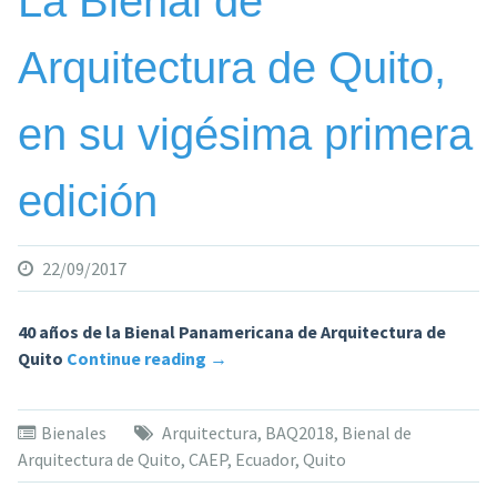
La Bienal de
récord
de
Arquitectura de Quito,
inscritos
en su vigésima primera
edición
22/09/2017
40 años de la Bienal Panamericana de Arquitectura de
«La
Quito
Continue reading
→
Bienal
de
Bienales
Arquitectura
,
BAQ2018
,
Bienal de
Arquitectura
Arquitectura de Quito
,
CAEP
,
Ecuador
,
Quito
de
Quito,