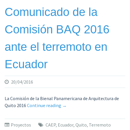
en
Comunicado de la
su
vigésima
Comisión BAQ 2016
primera
edición»
ante el terremoto en
Ecuador
20/04/2016
La Comisión de la Bienal Panamericana de Arquitectura de
«Comunicado
Quito 2016
Continue reading
→
de
la
Proyectos
CAEP
,
Ecuador
,
Quito
,
Terremoto
Comisión