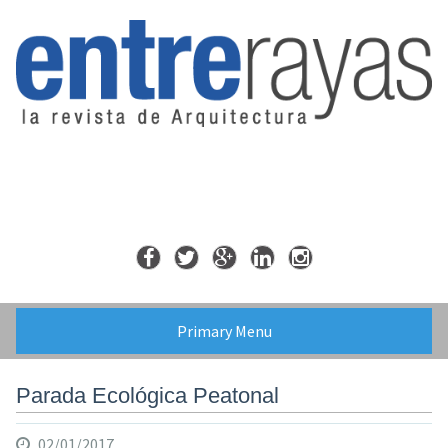
Skip
to
content
Primary Menu
Parada Ecológica Peatonal
02/01/2017