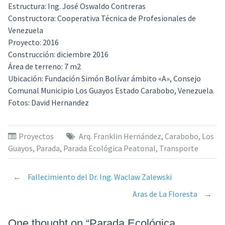
Estructura:
Ing. José Oswaldo Contreras
Constructora:
Cooperativa Técnica de Profesionales de
Venezuela
Proyecto:
2016
Construcción:
diciembre 2016
Área de terreno:
7 m2
Ubicación:
Fundación Simón Bolívar ámbito «A», Consejo
Comunal Municipio Los Guayos Estado Carabobo, Venezuela.
Fotos:
David Hernandez
Proyectos
Arq. Franklin Hernández
,
Carabobo
,
Los
Guayos
,
Parada
,
Parada Ecológica Peatonal
,
Transporte
←
Fallecimiento del Dr. Ing. Waclaw Zalewski
Post
Aras de La Floresta
→
navigation
One thought on “
Parada Ecológica