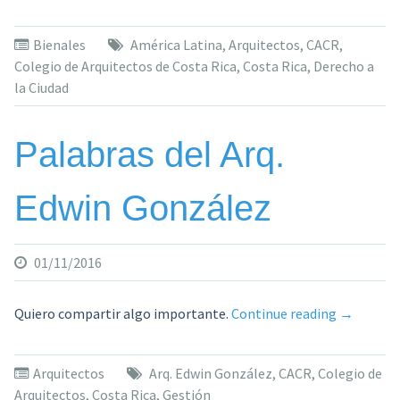
arquitectónica
local
Bienales
América Latina
,
Arquitectos
,
CACR
,
tendrá
Colegio de Arquitectos de Costa Rica
,
Costa Rica
,
Derecho a
su
la Ciudad
espacio
en
la
Palabras del Arq.
XIV
Bienal
Edwin González
Internacional
de
Arquitectura»
01/11/2016
«Palabras
Quiero compartir algo importante.
Continue reading
→
del
Arq.
Arquitectos
Arq. Edwin González
,
CACR
,
Colegio de
Edwin
Arquitectos
,
Costa Rica
,
Gestión
González