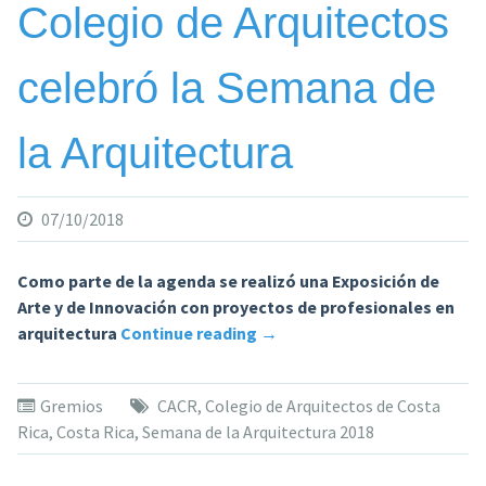
Colegio de Arquitectos
celebró la Semana de
la Arquitectura
07/10/2018
Como parte de la agenda se realizó una Exposición de
Arte y de Innovación con proyectos de profesionales en
«Colegio
arquitectura
Continue reading
→
de
Arquitectos
Gremios
CACR
,
Colegio de Arquitectos de Costa
celebró
Rica
,
Costa Rica
,
Semana de la Arquitectura 2018
la
Semana