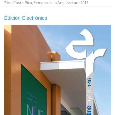
Rica
,
Costa Rica
,
Semana de la Arquitectura 2018
la
Semana
de
Edición Electrónica
la
Arquitectura»