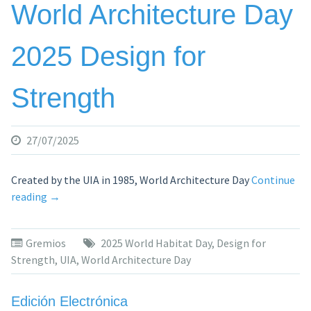
World Architecture Day
2025 Design for
Strength
27/07/2025
Created by the UIA in 1985, World Architecture Day
Continue
«World
reading
→
Architecture
Day
Gremios
2025 World Habitat Day
,
Design for
2025
Strength
,
UIA
,
World Architecture Day
Design
for
Strength»
Edición Electrónica