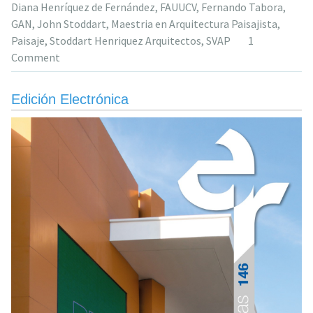
Diana Henríquez de Fernández
,
FAUUCV
,
Fernando Tabora
,
Diana
GAN
,
John Stoddart
,
Maestria en Arquitectura Paisajista
,
Henríquez
Paisaje
,
Stoddart Henriquez Arquitectos
,
SVAP
1
de
Comment
Fernández»
Edición Electrónica