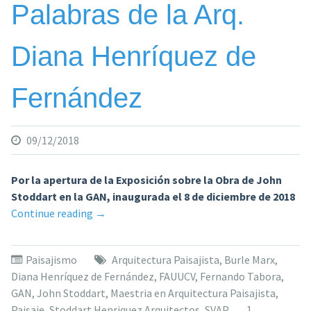
Palabras de la Arq.
Diana Henríquez de
Fernández
09/12/2018
Por la apertura de la Exposición sobre la Obra de John
Stoddart en la GAN, inaugurada el 8 de diciembre de 2018
«Palabras
Continue reading
→
de
la
Paisajismo
Arquitectura Paisajista
,
Burle Marx
,
Arq.
Diana Henríquez de Fernández
,
FAUUCV
,
Fernando Tabora
,
Diana
GAN
,
John Stoddart
,
Maestria en Arquitectura Paisajista
,
Henríquez
Paisaje
,
Stoddart Henriquez Arquitectos
,
SVAP
1