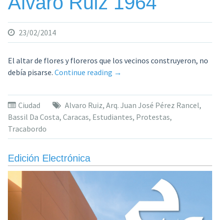
Álvaro Ruiz 1964
23/02/2014
El altar de flores y floreros que los vecinos construyeron, no
«Bassil
debía pisarse.
Continue reading
→
Da
Costa
Ciudad
Alvaro Ruiz
,
Arq. Juan José Pérez Rancel
,
2014
Bassil Da Costa
,
Caracas
,
Estudiantes
,
Protestas
,
/
Tracabordo
Álvaro
Ruiz
1964»
Edición Electrónica