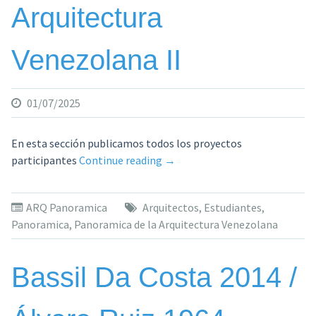
Arquitectura
Venezolana II
01/07/2025
En esta sección publicamos todos los proyectos
«Panoramica
participantes
Continue reading
→
de
la
ARQ Panoramica
Arquitectos
,
Estudiantes
,
Arquitectura
Panoramica
,
Panoramica de la Arquitectura Venezolana
Venezolana
II»
Bassil Da Costa 2014 /