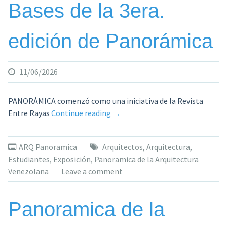
Bases de la 3era.
edición de Panorámica
11/06/2026
PANORÁMICA comenzó como una iniciativa de la Revista
«Bases
Entre Rayas
Continue reading
→
de
la
ARQ Panoramica
Arquitectos
,
Arquitectura
,
3era.
Estudiantes
,
Exposición
,
Panoramica de la Arquitectura
edición
Venezolana
Leave a comment
de
Panorámica»
Panoramica de la