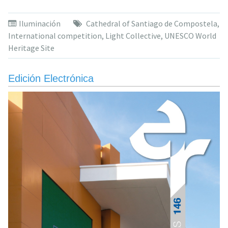
to
illuminate
Iluminación
Cathedral of Santiago de Compostela
,
the
International competition
,
Light Collective
,
UNESCO World
Cathedral
Heritage Site
of
Santiago
de
Edición Electrónica
Compostela»