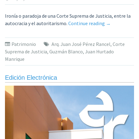
Ironía o paradoja de una Corte Suprema de Justicia, entre la
«La
autocracia y el autoritarismo.
Continue reading
→
clase
de
Patrimonio
Arq. Juan José Pérez Rancel
,
Corte
hoy
Suprema de Justicia
,
Guzmán Blanco
,
Juan Hurtado
de
Manrique
Historia
de
la
Edición Electrónica
Arquitectura,
para
los
estudiantes
de
arquitectura
y
los