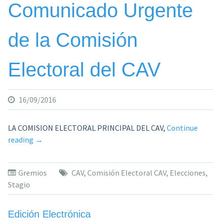
Comunicado Urgente
de la Comisión
Electoral del CAV
16/09/2016
LA COMISION ELECTORAL PRINCIPAL DEL CAV,
Continue
«Comunicado
reading
→
Urgente
de
Gremios
CAV
,
Comisión Electoral CAV
,
Elecciones
,
la
Stagio
Comisión
Electoral
del
Edición Electrónica