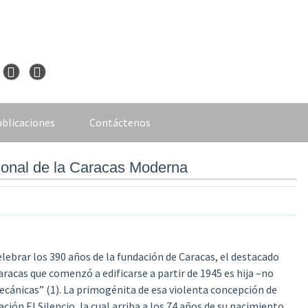
blicaciones
Contáctenos
ional de la Caracas Moderna
elebrar los 390 años de la fundación de Caracas,
el destacado
aracas que comenzó a edificarse a partir de 1945 es hija –no
ecánicas” (1). La primogénita de esa violenta concepción de
ión El Silencio, la cual arriba a los 74 años de su nacimiento