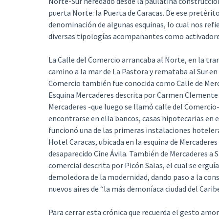
Norte-Sur heredado desde la paulatina construcción d
puerta Norte: la Puerta de Caracas. De ese pretéri
denominación de algunas esquinas, lo cual nos refie
diversas tipologías acompañantes como activadores 
La Calle del Comercio arrancaba al Norte, en la tram
camino a la mar de La Pastora y remataba al Sur en 
Comercio también fue conocida como Calle de Merc
Esquina Mercaderes descrita por Carmen Clemente Tr
Mercaderes -que luego se llamó calle del Comercio- 
encontrarse en ella bancos, casas hipotecarias en e
funcionó una de las primeras instalaciones hoteler
Hotel Caracas, ubicada en la esquina de Mercaderes 
desaparecido Cine Ávila. También de Mercaderes a Sa
comercial descrita por Picón Salas, el cual se ergu
demoledora de la modernidad, dando paso a la cons
nuevos aires de “la más demoníaca ciudad del Carib
Para cerrar esta crónica que recuerda el gesto amor