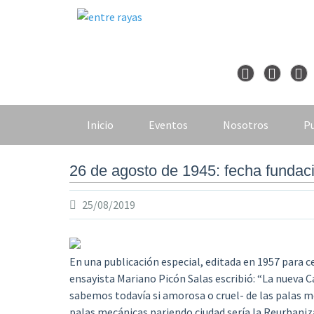
Skip
to
content
Inicio
Eventos
Nosotros
Pu
26 de agosto de 1945: fecha fundac
25/08/2019
En una publicación especial, editada en 1957 para c
ensayista Mariano Picón Salas escribió: “La nueva C
sabemos todavía si amorosa o cruel- de las palas m
palas mecánicas pariendo ciudad sería la Reurbanizac