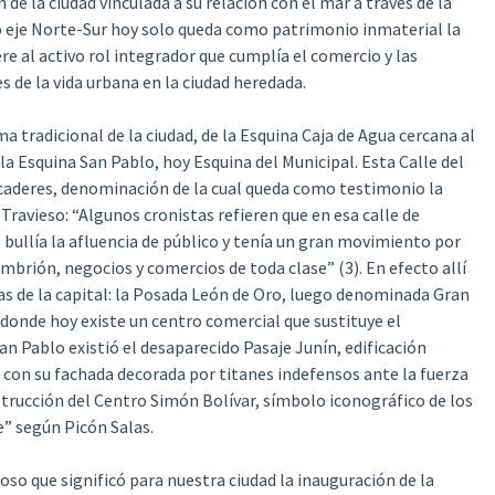
e la ciudad vinculada a su relación con el mar a través de la
to eje Norte-Sur hoy solo queda como patrimonio inmaterial la
re al activo rol integrador que cumplía el comercio y las
de la vida urbana en la ciudad heredada.
a tradicional de la ciudad, de la Esquina Caja de Agua cercana al
la Esquina San Pablo, hoy Esquina del Municipal. Esta Calle del
aderes, denominación de la cual queda como testimonio la
avieso: “Algunos cronistas refieren que en esa calle de
bullía la afluencia de público y tenía un gran movimiento por
mbrión, negocios y comercios de toda clase” (3). En efecto allí
as de la capital: la Posada León de Oro, luego denominada Gran
donde hoy existe un centro comercial que sustituye el
n Pablo existió el desaparecido Pasaje Junín, edificación
ía con su fachada decorada por titanes indefensos ante la fuerza
trucción del Centro Simón Bolívar, símbolo iconográfico de los
e” según Picón Salas.
oso que significó para nuestra ciudad la inauguración de la