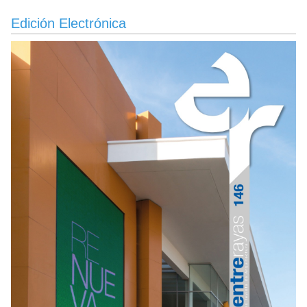
de
la
Edición Electrónica
Carac
Mode