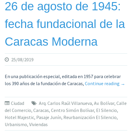
26 de agosto de 1945:
fecha fundacional de la
Caracas Moderna
25/08/2019
En una publicación especial, editada en 1957 para celebrar
«26
los 390 años de la fundación de Caracas,
Continue reading
→
de
agos
Ciudad
Arq. Carlos Raúl Villanueva
,
Av. Bolívar
,
Calle
de
del Comercio
,
Caracas
,
Centro Simón Bolívar
,
El Silencio
,
1945:
Hotel Majestic
,
Pasaje Junín
,
Reurbanización El Silencio
,
fecha
Urbanismo
,
Viviendas
funda