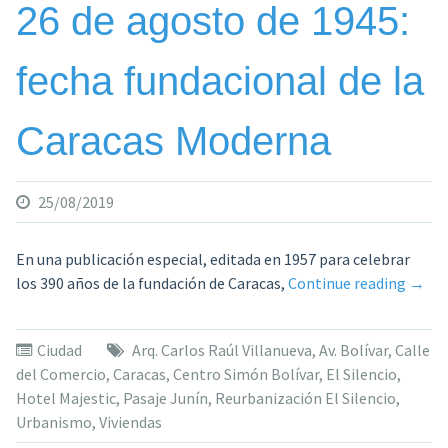
26 de agosto de 1945:
fecha fundacional de la
Caracas Moderna
25/08/2019
En una publicación especial, editada en 1957 para celebrar
«26
los 390 años de la fundación de Caracas,
Continue reading
→
de
agos
Ciudad
Arq. Carlos Raúl Villanueva
,
Av. Bolívar
,
Calle
de
del Comercio
,
Caracas
,
Centro Simón Bolívar
,
El Silencio
,
1945:
Hotel Majestic
,
Pasaje Junín
,
Reurbanización El Silencio
,
fecha
Urbanismo
,
Viviendas
funda