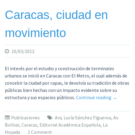
de
la
Caracas, ciudad en
Carac
Mode
movimiento
10/03/2012
El interés por el estudio y construcción de terminales
urbanos se inició en Caracas con El Metro, el cual además de
concebir la ciudad por capas, le devolvía su tradición de obras
públicas bien hechas con un impacto evidente sobre su
«Caracas,
estructura y sus espacios públicos.
Continue reading
→
ciudad
en
Publicaciones
Arq. Lucía Sánchez Figueroa
,
Av.
movimient
Bolívar
,
Caracas
,
Editorial Académica Española
,
La
Hoyada
1 Comment