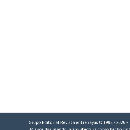
Grupo Editorial Revista entre rayas © 1992 - 2026 -
34 años divulgando la arquitectura como hecho cult