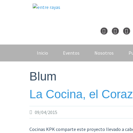
Skip
to
content
Inicio
Eventos
Nosotros
Pu
Blum
La Cocina, el Cora
09/04/2015
Cocinas KPK comparte este proyecto llevado a cabo