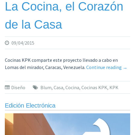
La Cocina, el Corazón
de la Casa
09/04/2015
Cocinas KPK comparte este proyecto llevado a cabo en
«La
Lomas del mirador, Caracas, Venezuela.
Continue reading
→
Cocin
el
Diseño
Blum
,
Casa
,
Cocina
,
Cocinas KPK
,
KPK
Coraz
de
la
Edición Electrónica
Casa»