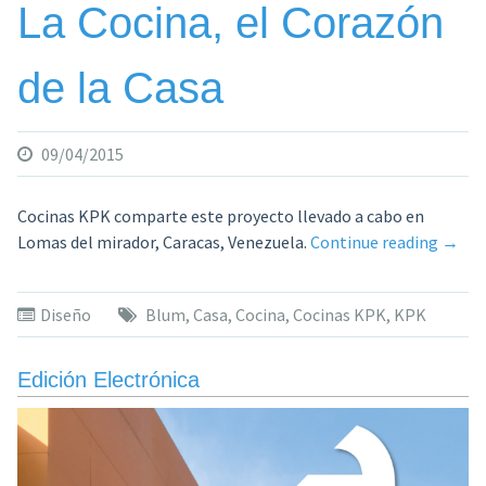
La Cocina, el Corazón
de la Casa
09/04/2015
Cocinas KPK comparte este proyecto llevado a cabo en
«La
Lomas del mirador, Caracas, Venezuela.
Continue reading
→
Cocin
el
Diseño
Blum
,
Casa
,
Cocina
,
Cocinas KPK
,
KPK
Coraz
de
la
Edición Electrónica
Casa»