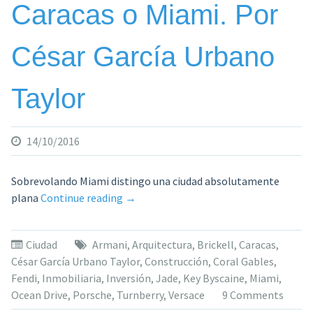
Caracas o Miami. Por
César García Urbano
Taylor
14/10/2016
Sobrevolando Miami distingo una ciudad absolutamente
«Caracas
plana
Continue reading
→
o
Miami.
Ciudad
Armani
,
Arquitectura
,
Brickell
,
Caracas
,
Por
César García Urbano Taylor
,
Construcción
,
Coral Gables
,
César
Fendi
,
Inmobiliaria
,
Inversión
,
Jade
,
Key Byscaine
,
Miami
,
García
Ocean Drive
,
Porsche
,
Turnberry
,
Versace
9 Comments
Urbano