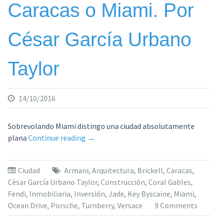
Caracas o Miami. Por
César García Urbano
Taylor
14/10/2016
Sobrevolando Miami distingo una ciudad absolutamente
«Caracas
plana
Continue reading
→
o
Miami.
Ciudad
Armani
,
Arquitectura
,
Brickell
,
Caracas
,
Por
César García Urbano Taylor
,
Construcción
,
Coral Gables
,
César
Fendi
,
Inmobiliaria
,
Inversión
,
Jade
,
Key Byscaine
,
Miami
,
García
Ocean Drive
,
Porsche
,
Turnberry
,
Versace
9 Comments
Urbano