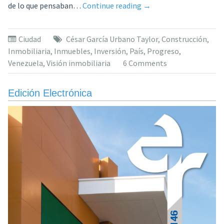
«Como
de lo que pensaban…
Continue reading
→
geólogos
a
Ciudad
César García Urbano Taylor
,
Construcción
,
los
Inmobiliaria
,
Inmuebles
,
Inversión
,
País
,
Progreso
,
movimientos
Venezuela
,
Visión inmobiliaria
6 Comments
telúricos.
Una
visión
Edición Electrónica
inmobiliaria.
Por
César
García
Urbano
Taylor»