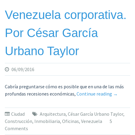
Taylor»
Venezuela corporativa.
Por César García
Urbano Taylor
06/09/2016
Cabría preguntarse cómo es posible que en una de las más
«Venezuel
profundas recesiones económicas,
Continue reading
→
corporativ
Por
Ciudad
Arquitectura
,
César García Urbano Taylor
,
César
Construcción
,
Inmobiliaria
,
Oficinas
,
Venezuela
5
García
Comments
Urbano