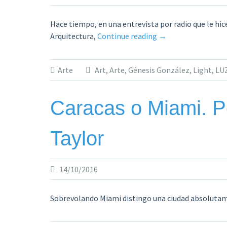
Hace tiempo, en una entrevista por radio que le hi
«Plasmar
Arquitectura,
Continue reading
→
la
luz
Arte
Art
,
Arte
,
Génesis González
,
Light
,
LU
en
movimiento.
La
Caracas o Miami. P
obra
de
Taylor
Génesis
González.»
14/10/2016
Sobrevolando Miami distingo una ciudad absoluta