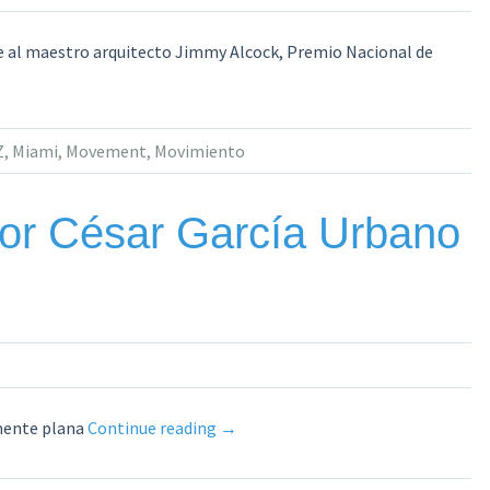
ce al maestro arquitecto Jimmy Alcock, Premio Nacional de
Z
,
Miami
,
Movement
,
Movimiento
or César García Urbano
«Caracas
mente plana
Continue reading
→
o
Miami.