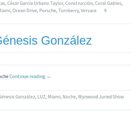
cas
,
César García Urbano Taylor
,
Construcción
,
Coral Gables
,
Por
Miami
,
Ocean Drive
,
Porsche
,
Turnberry
,
Versace
9
César
García
Urbano
Taylor»
Génesis González
«Escape
noche
Continue reading
→
de
luz,
Génesis González
,
LUZ
,
Miami
,
Noche
,
Wynwood Juried Show
de
Génesis
González»