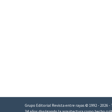
Grupo Editorial Revista entre rayas © 1992 - 2026 -
34 años divulgando la arquitectura como hecho cult